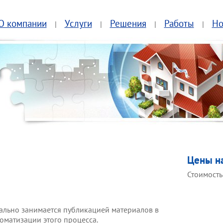
О компании
Услуги
Решения
Работы
Но
|
|
|
|
Цены на
Стоимость
ально занимается публикацией материалов в
оматизации этого процесса.